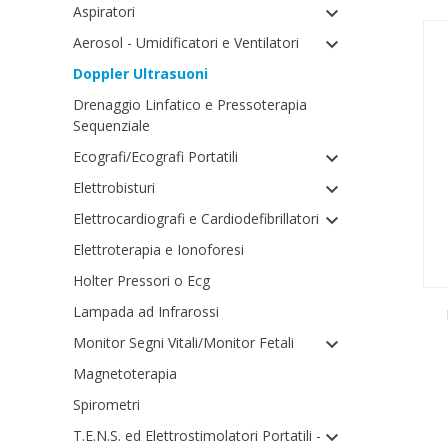
Aspiratori

Aerosol - Umidificatori e Ventilatori

Doppler Ultrasuoni
Drenaggio Linfatico e Pressoterapia
Sequenziale
Ecografi/Ecografi Portatili

Elettrobisturi

Elettrocardiografi e Cardiodefibrillatori

Elettroterapia e Ionoforesi
Holter Pressori o Ecg
Lampada ad Infrarossi
Monitor Segni Vitali/Monitor Fetali

Magnetoterapia
Spirometri
T.E.N.S. ed Elettrostimolatori Portatili -
