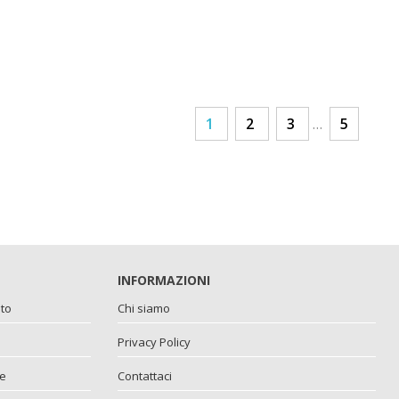
1
2
3
…
5
INFORMAZIONI
ito
Chi siamo
Privacy Policy
ne
Contattaci