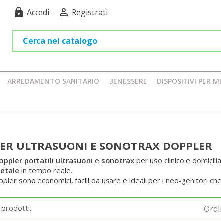
lock

Accedi
|
Registrati
ARREDAMENTO SANITARIO
BENESSERE
DISPOSITIVI PER M
ER ULTRASUONI E SONOTRAX DOPPLER
ppler portatili ultrasuoni
e
sonotrax
per uso clinico e domicilia
fetale
in tempo reale.
ppler sono economici, facili da usare e ideali per i neo-genitori che
 prodotti.
Ordi