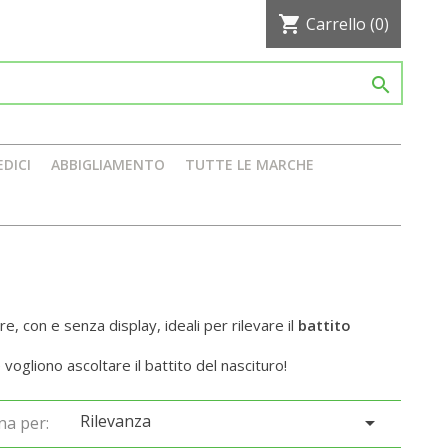
shopping_cart
Carrello
(0)

EDICI
ABBIGLIAMENTO
TUTTE LE MARCHE
re, con e senza display, ideali per rilevare il
battito
 vogliono ascoltare il battito del nascituro!
Rilevanza

na per: