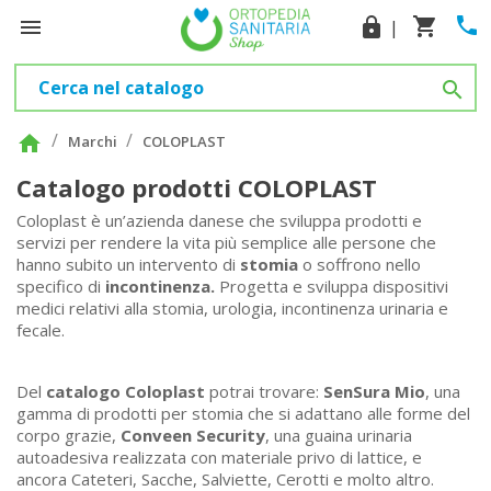
phone
shopping_cart

lock
|

home
Marchi
COLOPLAST
Catalogo prodotti COLOPLAST
Coloplast è un’azienda danese che sviluppa prodotti e
servizi per rendere la vita più semplice alle persone che
hanno subito un intervento di
stomia
o soffrono nello
specifico di
incontinenza.
Progetta e sviluppa dispositivi
medici relativi alla stomia, urologia, incontinenza urinaria e
fecale.
Del
catalogo Coloplast
potrai trovare:
SenSura Mio
, una
gamma di prodotti per stomia che si adattano alle forme del
corpo grazie,
Conveen Security
, una guaina urinaria
autoadesiva realizzata con materiale privo di lattice, e
ancora Cateteri, Sacche, Salviette, Cerotti e molto altro.