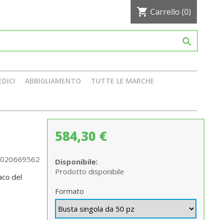
shopping_cart
Carrello
(0)

EDICI
ABBIGLIAMENTO
TUTTE LE MARCHE
584,30 €
020669562
Disponibile:
Prodotto disponibile
aco del
Formato