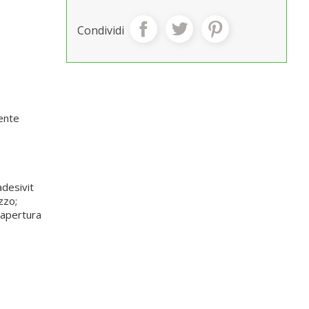
Condividi
mente
adesivit
zzo;
'apertura