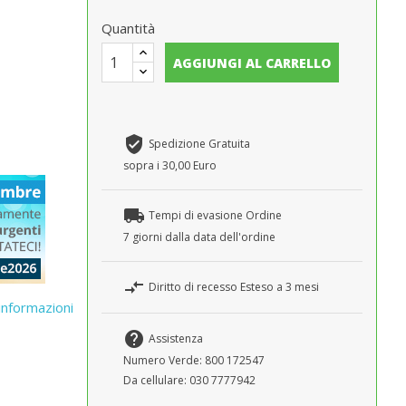
Quantità
AGGIUNGI AL CARRELLO
verified_user
Spedizione Gratuita
sopra i 30,00 Euro
local_shipping
Tempi di evasione Ordine
7 giorni dalla data dell'ordine
compare_arrows
Diritto di recesso Esteso a 3 mesi
 informazioni
help
Assistenza
Numero Verde: 800 172547
Da cellulare: 030 7777942