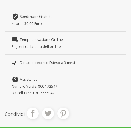
verified_user
Spedizione Gratuita
sopra i 30,00 Euro
local_shipping
Tempi di evasione Ordine
3 giorni dalla data dell'ordine
compare_arrows
Diritto di recesso Esteso a 3 mesi
help
Assistenza
Numero Verde: 800 172547
Da cellulare: 030 7777942
Condividi