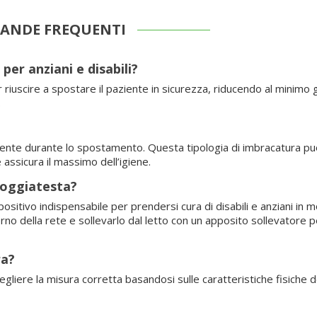
ANDE FREQUENTI
er anziani e disabili?
 riuscire a spostare il paziente in sicurezza, riducendo al minimo gl
.
ziente durante lo spostamento. Questa tipologia di imbracatura p
assicura il massimo dell’igiene.
poggiatesta?
sitivo indispensabile per prendersi cura di disabili e anziani in m
terno della rete e sollevarlo dal letto con un apposito sollevatore p
ra?
gliere la misura corretta basandosi sulle caratteristiche fisiche 