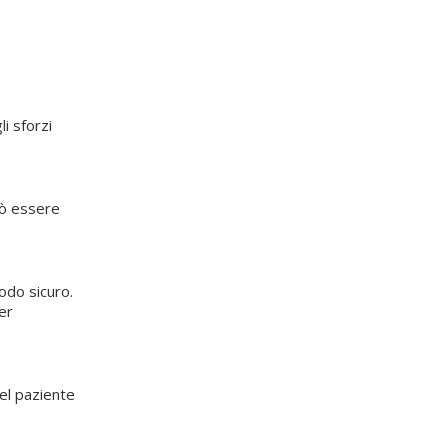
i sforzi
uò essere
odo sicuro.
er
del paziente