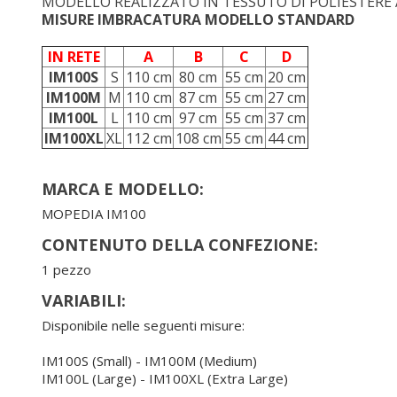
MODELLO REALIZZATO IN TESSUTO DI POLIESTERE 
MISURE IMBRACATURA MODELLO STANDARD
IN RETE
A
B
C
D
IM100S
S
110 cm
80 cm
55 cm
20 cm
IM100M
M
110 cm
87 cm
55 cm
27 cm
IM100L
L
110 cm
97 cm
55 cm
37 cm
IM100XL
XL
112 cm
108 cm
55 cm
44 cm
MARCA E MODELLO:
MOPEDIA IM100
CONTENUTO DELLA CONFEZIONE:
1 pezzo
VARIABILI:
Disponibile nelle seguenti misure:
IM100S (Small) - IM100M (Medium)
IM100L (Large) - IM100XL (Extra Large)