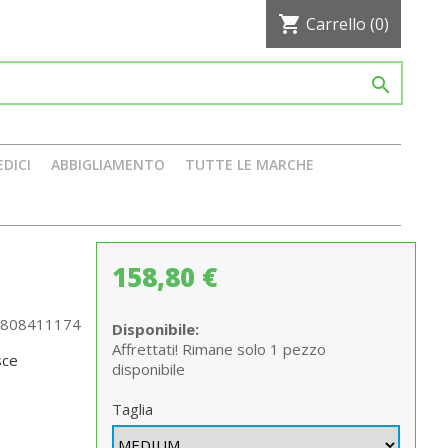
shopping_cart
Carrello
(0)

EDICI
ABBIGLIAMENTO
TUTTE LE MARCHE
158,80 €
808411174
Disponibile:
Affrettati! Rimane solo 1 pezzo
sce
disponibile
Taglia