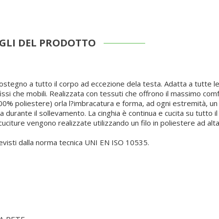
GLI DEL PRODOTTO
egno a tutto il corpo ad eccezione dela testa. Adatta a tutte le 
fissi che mobili. Realizzata con tessuti che offrono il massimo comf
% poliestere) orla l?imbracatura e forma, ad ogni estremità, un 
a durante il sollevamento. La cinghia è continua e cucita su tutto i
cuciture vengono realizzate utilizzando un filo in poliestere ad alt
previsti dalla norma tecnica UNI EN ISO 10535.