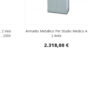
2 Vasi
Armadio Metallico Per Studio Medico A
Gua
 - 230V
2 Ante
A
2.318,00 €