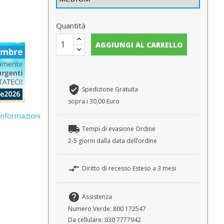
Quantità
AGGIUNGI AL CARRELLO
verified_user
Spedizione Gratuita
sopra i 30,00 Euro
 informazioni
local_shipping
Tempi di evasione Ordine
2-5 giorni dalla data dell’ordine
compare_arrows
Diritto di recesso Esteso a 3 mesi
help
Assistenza
Numero Verde: 800 172547
Da cellulare: 030 7777942