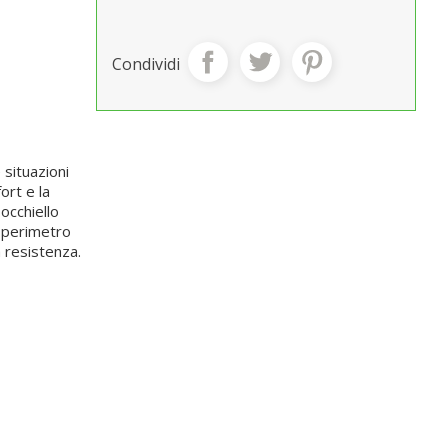
Condividi
situazioni
ort e la
occhiello
l perimetro
a resistenza.