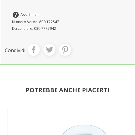
help
Assistenza
Numero Verde: 800 172547
Da cellulare: 030 7777942
Condividi
POTREBBE ANCHE PIACERTI