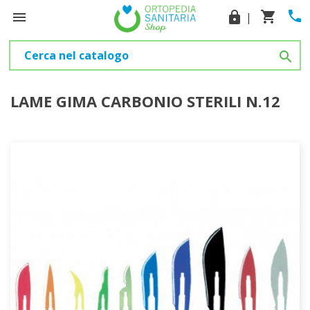
phone
shopping_cart

lock
|

LAME GIMA CARBONIO STERILI N.12