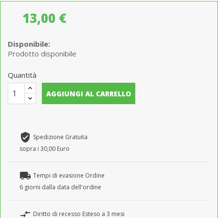
13,00 €
Disponibile:
Prodotto disponibile
Quantità
AGGIUNGI AL CARRELLO
verified_user
Spedizione Gratuita
sopra i 30,00 Euro
local_shipping
Tempi di evasione Ordine
6 giorni dalla data dell'ordine
compare_arrows
Diritto di recesso Esteso a 3 mesi