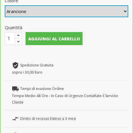
Colore
Quantità
AGGIUNGI AL CARRELLO
verified_user
Spedizione Gratuita
sopra i 30,00 Euro
local_shipping
Tempi di evasione Ordine
Tempo Medio 48 Ore - In Caso di Urgenze Contattate il Servizio
Cliente
compare_arrows
Diritto di recesso Esteso a 3 mesi