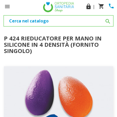
phone
shopping_cart

lock
|

P 424 RIEDUCATORE PER MANO IN
SILICONE IN 4 DENSITÀ (FORNITO
SINGOLO)