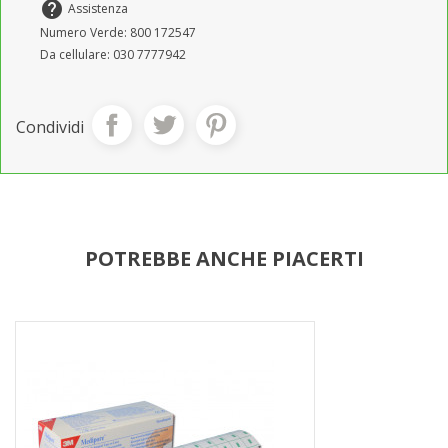
help
Assistenza
Numero Verde: 800 172547
Da cellulare: 030 7777942
Condividi
POTREBBE ANCHE PIACERTI