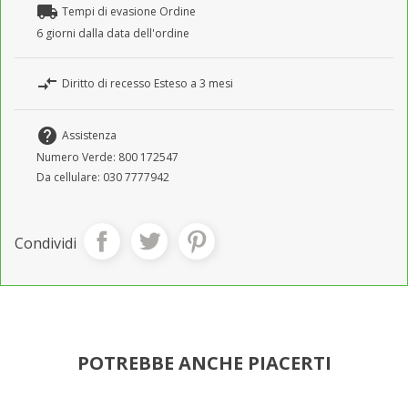
local_shipping
Tempi di evasione Ordine
6 giorni dalla data dell'ordine
compare_arrows
Diritto di recesso Esteso a 3 mesi
help
Assistenza
Numero Verde: 800 172547
Da cellulare: 030 7777942
Condividi
POTREBBE ANCHE PIACERTI