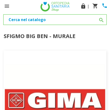
phone
shopping_cart

lock
|

SFIGMO BIG BEN - MURALE