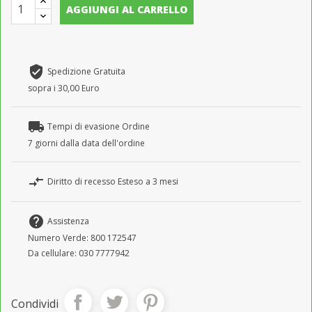
AGGIUNGI AL CARRELLO
verified_user
Spedizione Gratuita
sopra i 30,00 Euro
local_shipping
Tempi di evasione Ordine
7 giorni dalla data dell'ordine
compare_arrows
Diritto di recesso Esteso a 3 mesi
help
Assistenza
Numero Verde: 800 172547
Da cellulare: 030 7777942
Condividi