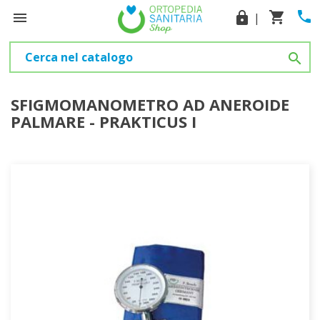
phone
shopping_cart

lock
|

SFIGMOMANOMETRO AD ANEROIDE
PALMARE - PRAKTICUS I